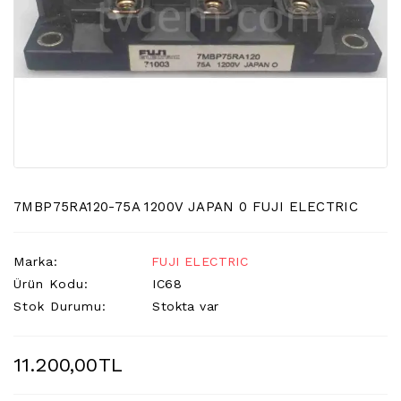
LCD
TV
FLORASAN
(CCFL
BACKLIGHT)
TV
AYAK
LCD
TV
INVERTER
7MBP75RA120-75A 1200V JAPAN 0 FUJI ELECTRIC
MONITOR
KARTI&BOARD
Marka:
FUJI ELECTRIC
Ürün Kodu:
IC68
LED
Stok Durumu:
Stokta var
DRIVERS
HOPARLOR
11.200,00TL
&AUDIO
&
SAUND