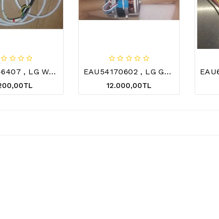
EAD61246407 , LG WASHING MACHINE POWER CORD
EAU54170602 , LG GENUINE , LG DRYER AC MOTOR 1.5A 190W 50HZ
.200,00TL
12.000,00TL