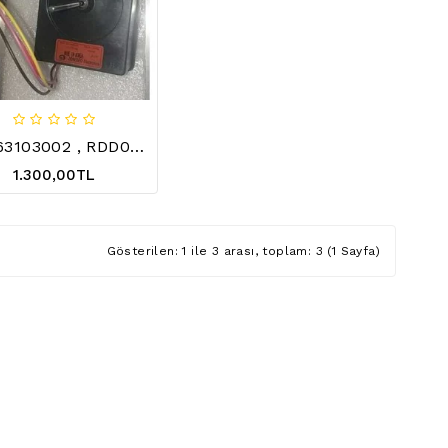
EAU63103002 , RDD056X22 , LG BUZDOLABI KATLANIR KAPI DONDURUCU DC FAN MOTORU , LG REFRIGERATOR DC FAN MOTOR
1.300,00TL
Gösterilen: 1 ile 3 arası, toplam: 3 (1 Sayfa)