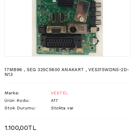
LCD
TV
FLORASAN
(CCFL
BACKLIGHT)
TV
AYAK
LCD
TV
INVERTER
17MB96 , SEG 32SC5600 ANAKART , VES315WDNS-2D-
N13
MONITOR
KARTI&BOARD
Marka:
VESTEL
LED
Ürün Kodu:
A17
DRIVERS
Stok Durumu:
Stokta var
HOPARLOR
&AUDIO
1.100,00TL
&
SAUND