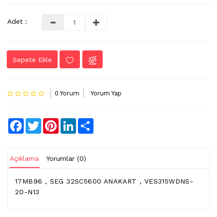
LVDS
Adet :
-
FLEX
KABLO
Sepete Ekle
TV
KABLO
&
0 Yorum
Yorum Yap
DONUSTURUCU
TV
Facebook
Twitter
Pinterest
LinkedIn
Share
(IR)
ALICI
GÖZ
Açıklama
Yorumlar (0)
WIFI
&
17MB96 , SEG 32SC5600 ANAKART , VES315WDNS-
BT
2D-N13
ALICI
TV