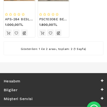
LCD
TV
FLORASAN
(CCFL
APS-284 BESLEME KARTI , 1-883-776-21 POWER SUPPLY , SONY TV KDL-40BX420 BESLEM KARTI POWER SUPPLY
PSC10308E BESLEME KARTI , SONY KDL-32BX300 POWER SUPPLY , LTY320AP04 GUC KAYNAGI
BACKLIGHT)
1.000,00TL
1.800,00TL
TV
AYAK
LCD
TV
Gösterilen: 1 ile 2 arası, toplam: 2 (1 Sayfa)
INVERTER
MONITOR
KARTI&BOARD
LED
Hesabım
DRIVERS
Bilgiler
HOPARLOR
&AUDIO
Müşteri Servisi
&
SAUND