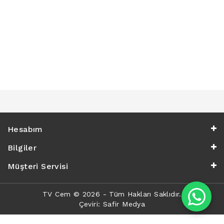
LCD
TV
FLORASAN
(CCFL
BACKLIGHT)
TV
AYAK
LCD
TV
INVERTER
Hesabım
MONITOR
KARTI&BOARD
Bilgiler
LED
Müşteri Servisi
DRIVERS
HOPARLOR
TV Cem © 2026 - Tüm Hakları Saklıdır.
&AUDIO
Çeviri:
Safir Medya
&
SAUND