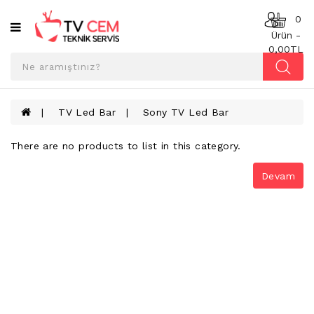
Kategoriler
0
Ürün -
0,00TL
ANAKART
BESLEME
KARTI
TV Led Bar
Sony TV Led Bar
T-
CON
There are no products to list in this category.
BOARD
Devam
TV
LED
BAR
TV
REFLEKTÖR
&
DIFFUZER