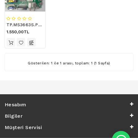
LCD
TV
FLORASAN
(CCFL
TP.MS3663S.PB818 , TELEFOX 32TD3200 , MAIN BOARD , ANAKART , V320BJ6
BACKLIGHT)
1.550,00TL
TV
AYAK
LCD
TV
Gösterilen: 1 ile 1 arası, toplam: 1 (1 Sayfa)
INVERTER
MONITOR
KARTI&BOARD
LED
Hesabım
DRIVERS
Bilgiler
HOPARLOR
&AUDIO
Müşteri Servisi
&
SAUND