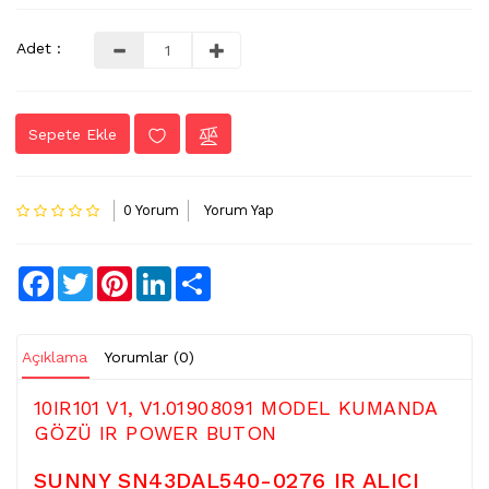
LVDS
Adet :
-
FLEX
KABLO
Sepete Ekle
TV
KABLO
&
0 Yorum
Yorum Yap
DONUSTURUCU
TV
Facebook
Twitter
Pinterest
LinkedIn
Share
(IR)
ALICI
GÖZ
Açıklama
Yorumlar (0)
WIFI
&
10IR101 V1, V1.01908091 MODEL KUMANDA
BT
GÖZÜ IR POWER BUTON
ALICI
SUNNY SN43DAL540-0276 IR ALICI
TV