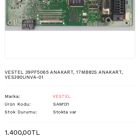
LCD
TV
FLORASAN
(CCFL
BACKLIGHT)
TV
AYAK
LCD
TV
INVERTER
VESTEL 39PF5065 ANAKART, 17MB82S ANAKART,
VES390UNVA-01
MONITOR
KARTI&BOARD
Marka:
VESTEL
LED
Ürün Kodu:
SAM131
DRIVERS
Stok Durumu:
Stokta var
HOPARLOR
&AUDIO
1.400,00TL
&
SAUND