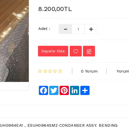
8.200,00TL
Adet :
Sepete Ekle
0 Yorum
Yorum
Facebook
Twitter
Pinterest
LinkedIn
Share
SUH0964EA1 , ESUH0964SM2 CONDANSER ASSY. BENDING