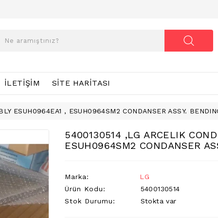
İLETIŞIM
SITE HARITASI
BLY ESUH0964EA1 , ESUH0964SM2 CONDANSER ASSY. BENDIN
5400130514 ,LG ARCELIK CON
ESUH0964SM2 CONDANSER ASS
Marka:
LG
Ürün Kodu:
5400130514
Stok Durumu:
Stokta var