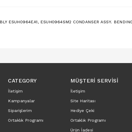
BLY ESUH0964EA1
,
ESUH0964SM2 CONDANSER ASSY. BENDIN
CATEGORY
MÜŞTERI SERVISI
İletişim
İletişim
Kampanyalar
Site Haritası
Siparişlerim
Hediye Çeki
Ortaklık Programı
Ortaklık Programı
Ürün İadesi