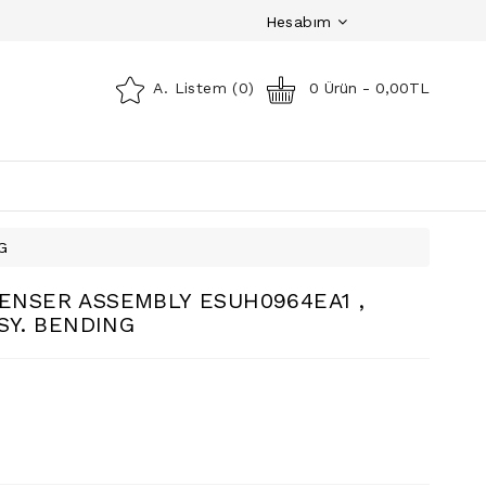
Hesabım
A. Listem (0)
0 Ürün - 0,00TL
G
DENSER ASSEMBLY ESUH0964EA1 ,
Y. BENDING