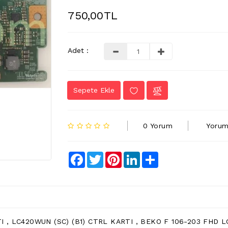
750,00TL
Adet :
Sepete Ekle
0 Yorum
Yorum
Facebook
Twitter
Pinterest
LinkedIn
Share
 , LC420WUN (SC) (B1) CTRL KARTI , BEKO F 106-203 FHD 