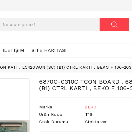
İLETIŞIM
SITE HARITASI
ON KATI , LC420WUN (SC) (B1) CTRL KARTI , BEKO F 106-20
6870C-0310C TCON BOARD , 68
(B1) CTRL KARTI , BEKO F 106
Marka:
BEKO
Ürün Kodu:
T16
Stok Durumu:
Stokta var