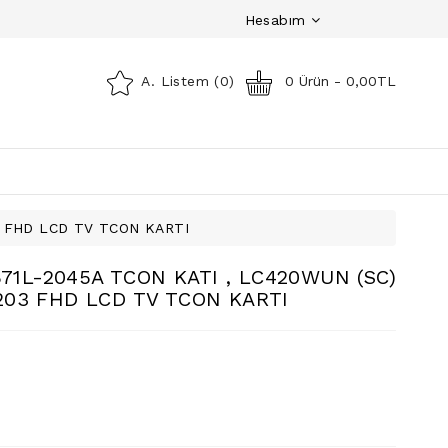
Hesabım
A. Listem (0)
0 Ürün - 0,00TL
3 FHD LCD TV TCON KARTI
71L-2045A TCON KATI , LC420WUN (SC)
-203 FHD LCD TV TCON KARTI