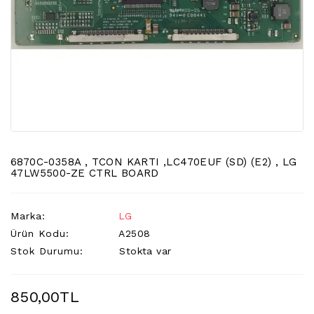
LCD
TV
FLORASAN
(CCFL
BACKLIGHT)
TV
AYAK
LCD
TV
INVERTER
6870C-0358A , TCON KARTI ,LC470EUF (SD) (E2) , LG
47LW5500-ZE CTRL BOARD
MONITOR
KARTI&BOARD
Marka:
LG
LED
Ürün Kodu:
A2508
DRIVERS
Stok Durumu:
Stokta var
HOPARLOR
&AUDIO
850,00TL
&
SAUND