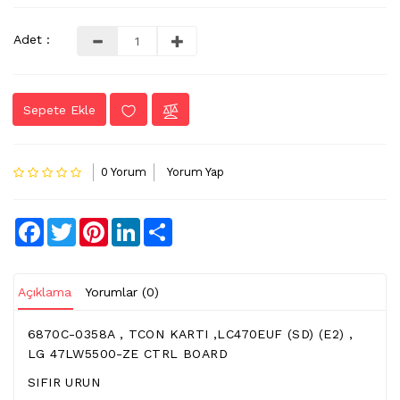
LVDS
Adet :
-
FLEX
KABLO
Sepete Ekle
TV
KABLO
&
0 Yorum
Yorum Yap
DONUSTURUCU
TV
Facebook
Twitter
Pinterest
LinkedIn
Share
(IR)
ALICI
GÖZ
Açıklama
Yorumlar (0)
WIFI
&
6870C-0358A , TCON KARTI ,LC470EUF (SD) (E2) ,
BT
LG 47LW5500-ZE CTRL BOARD
ALICI
SIFIR URUN
TV