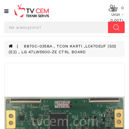
Kategoriler
0
Ürün -
0,00TL
ANAKART
BESLEME
KARTI
6870C-0358A , TCON KARTI ,LC470EUF (SD)
(E2) , LG 47LW5500-ZE CTRL BOARD
T-
CON
BOARD
TV
LED
BAR
TV
REFLEKTÖR
&
DIFFUZER