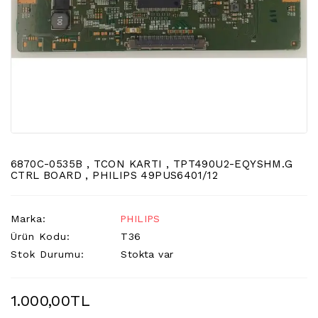
LCD
TV
FLORASAN
(CCFL
BACKLIGHT)
TV
AYAK
LCD
TV
INVERTER
6870C-0535B , TCON KARTI , TPT490U2-EQYSHM.G
CTRL BOARD , PHILIPS 49PUS6401/12
MONITOR
KARTI&BOARD
Marka:
PHILIPS
LED
Ürün Kodu:
T36
DRIVERS
Stok Durumu:
Stokta var
HOPARLOR
&AUDIO
1.000,00TL
&
SAUND