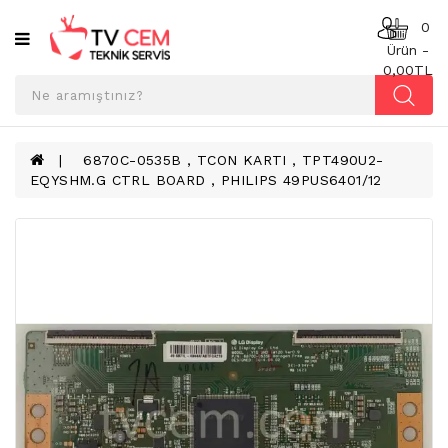
Kategoriler
0
Ürün -
0,00TL
ANAKART
BESLEME
KARTI
6870C-0535B , TCON KARTI , TPT490U2-
EQYSHM.G CTRL BOARD , PHILIPS 49PUS6401/12
T-
CON
BOARD
TV
LED
BAR
TV
REFLEKTÖR
&
DIFFUZER