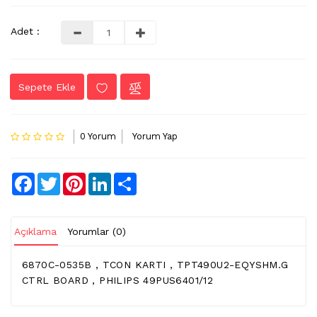
LVDS
Adet :
-
FLEX
KABLO
Sepete Ekle
TV
KABLO
&
0 Yorum
Yorum Yap
DONUSTURUCU
TV
Facebook
Twitter
Pinterest
LinkedIn
Share
(IR)
ALICI
GÖZ
Açıklama
Yorumlar (0)
WIFI
&
6870C-0535B , TCON KARTI , TPT490U2-EQYSHM.G
BT
CTRL BOARD , PHILIPS 49PUS6401/12
ALICI
TV