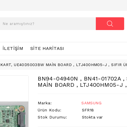
İLETIŞIM
SITE HARITASI
AKART, UE40D5003BW MAİN BOARD , LTJ400HM05-J , SIFIR Ü
BN94-04940N , BN41-01702A 
MAİN BOARD , LTJ400HM05-J ,
Marka:
SAMSUNG
Ürün Kodu:
SFR18
Stok Durumu:
Stokta var