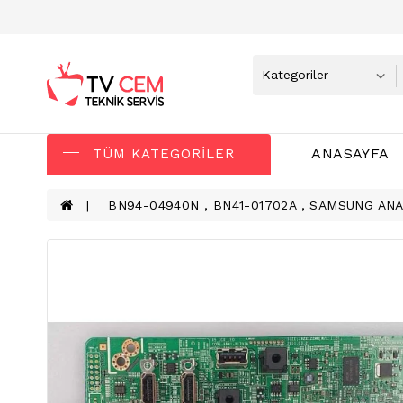
ANASAYFA
TÜM KATEGORILER
BN94-04940N , BN41-01702A , SAMSUNG AN