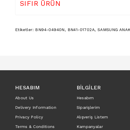
SIFIR ÜRÜN
Etiketler:
BN94-04940N
,
BN41-01702A
,
SAMSUNG ANA
HESABIM
BILGILER
About Us
Hesabım
Delivery Information
Siparişlerim
Privacy Policy
Alışveriş Listem
Terms & Conditions
Kampanyalar