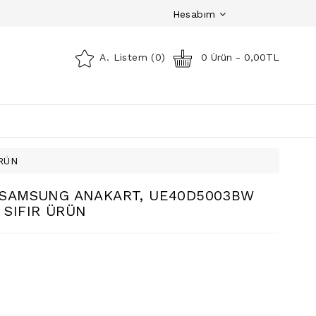
Hesabım
A. Listem (0)
0 Ürün - 0,00TL
RÜN
, SAMSUNG ANAKART, UE40D5003BW
 SIFIR ÜRÜN