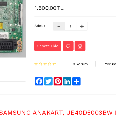
1.500,00TL
Adet :
Sepete Ekle
0 Yorum
Yorum
Facebook
Twitter
Pinterest
LinkedIn
Share
, SAMSUNG ANAKART, UE40D5003BW M