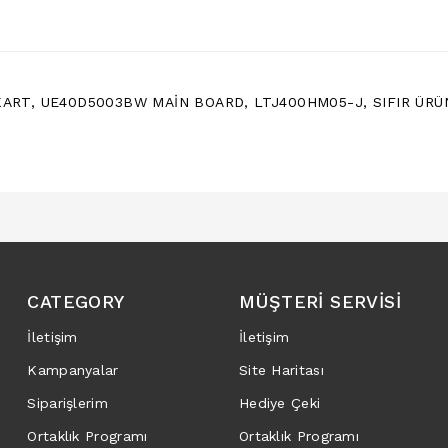
KART
,
UE40D5003BW MAİN BOARD
,
LTJ400HM05-J
,
SIFIR ÜRÜ
CATEGORY
MÜŞTERI SERVISI
İletişim
İletişim
Kampanyalar
Site Haritası
Siparişlerim
Hediye Çeki
Ortaklık Programı
Ortaklık Programı