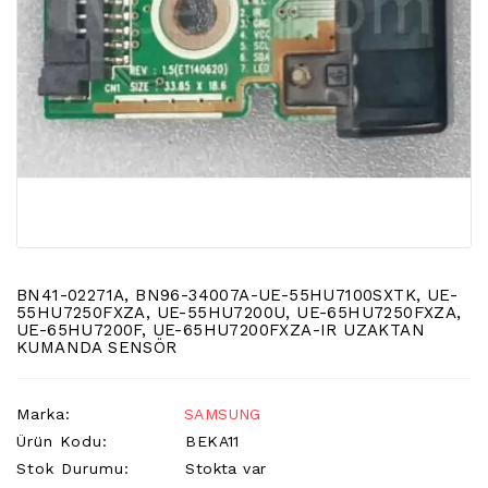
LCD
TV
FLORASAN
(CCFL
BACKLIGHT)
TV
AYAK
LCD
TV
INVERTER
MONITOR
BN41-02271A, BN96-34007A-UE-55HU7100SXTK, UE-
KARTI&BOARD
55HU7250FXZA, UE-55HU7200U, UE-65HU7250FXZA,
UE-65HU7200F, UE-65HU7200FXZA-IR UZAKTAN
KUMANDA SENSÖR
LED
DRIVERS
Marka:
SAMSUNG
HOPARLOR
Ürün Kodu:
BEKA11
&AUDIO
&
Stok Durumu:
Stokta var
SAUND