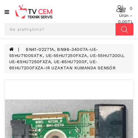
Kategoriler
0
Ürün -
0,00TL
ANAKART
BESLEME
KARTI
BN41-02271A, BN96-34007A-UE-
55HU7100SXTK, UE-55HU7250FXZA, UE-55HU7200U,
T-
UE-65HU7250FXZA, UE-65HU7200F, UE-
CON
65HU7200FXZA-IR UZAKTAN KUMANDA SENSÖR
BOARD
TV
LED
BAR
TV
REFLEKTÖR
&
DIFFUZER