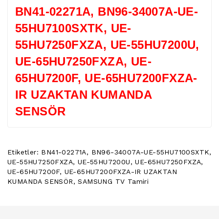
POWER
BN41-02271A, BN96-34007A-UE-
BUTTON
55HU7100SXTK, UE-
/
ON
55HU7250FXZA, UE-55HU7200U,
OFF
BUTON
UE-65HU7250FXZA, UE-
BOARD
65HU7200F, UE-65HU7200FXZA-
TV
IR UZAKTAN KUMANDA
REMOTE
&
SENSÖR
TV
KUMANDA
KLIMA
Etiketler:
BN41-02271A
,
BN96-34007A-UE-55HU7100SXTK
,
YEDEK
UE-55HU7250FXZA
,
UE-55HU7200U
,
UE-65HU7250FXZA
,
PARÇA
UE-65HU7200F
,
UE-65HU7200FXZA-IR UZAKTAN
KUMANDA SENSÖR
,
SAMSUNG TV Tamiri
TV
PANEL
DIGER