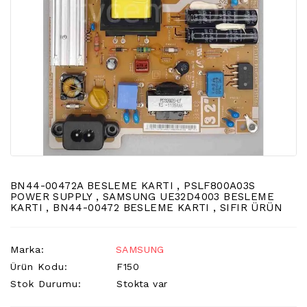
LCD
TV
FLORASAN
(CCFL
BACKLIGHT)
TV
AYAK
LCD
TV
INVERTER
MONITOR
BN44-00472A BESLEME KARTI , PSLF800A03S
KARTI&BOARD
POWER SUPPLY , SAMSUNG UE32D4003 BESLEME
KARTI , BN44-00472 BESLEME KARTI , SIFIR ÜRÜN
LED
DRIVERS
Marka:
SAMSUNG
HOPARLOR
Ürün Kodu:
F150
&AUDIO
Stok Durumu:
Stokta var
&
SAUND