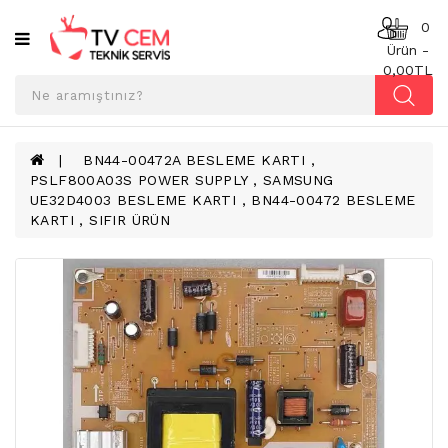
Kategoriler
0
Ürün -
0,00TL
ANAKART
BESLEME
KARTI
BN44-00472A BESLEME KARTI ,
PSLF800A03S POWER SUPPLY , SAMSUNG
T-
UE32D4003 BESLEME KARTI , BN44-00472 BESLEME
CON
KARTI , SIFIR ÜRÜN
BOARD
TV
LED
BAR
TV
REFLEKTÖR
&
DIFFUZER