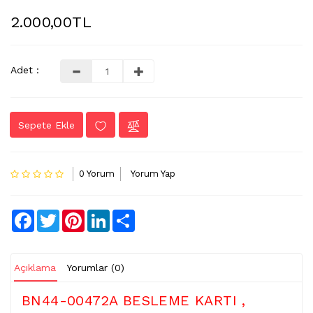
2.000,00TL
LVDS
-
FLEX
KABLO
Adet :
TV
KABLO
Sepete Ekle
&
DONUSTURUCU
TV
0 Yorum
Yorum Yap
(IR)
ALICI
GÖZ
Facebook
Twitter
Pinterest
LinkedIn
Share
WIFI
&
BT
Açıklama
Yorumlar (0)
ALICI
BN44-00472A BESLEME KARTI ,
TV