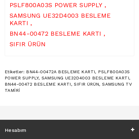
PSLF800A03S POWER SUPPLY ,
POWER
BUTTON
SAMSUNG UE32D4003 BESLEME
/
KARTI ,
ON
OFF
BN44-00472 BESLEME KARTI ,
BUTON
BOARD
SIFIR ÜRÜN
TV
REMOTE
&
Etiketler:
BN44-00472A BESLEME KARTI
,
PSLF800A03S
TV
POWER SUPPLY
,
SAMSUNG UE32D4003 BESLEME KARTI
,
KUMANDA
BN44-00472 BESLEME KARTI
,
SIFIR ÜRÜN
,
SAMSUNG TV
TAMİRİ
KLIMA
YEDEK
PARÇA
TV
PANEL
Hesabım
DIGER