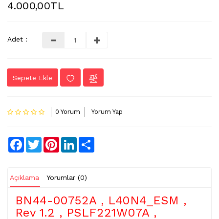
4.000,00TL
LVDS
-
FLEX
Adet :
KABLO
TV
Sepete Ekle
KABLO
&
DONUSTURUCU
0 Yorum
Yorum Yap
TV
(IR)
ALICI
Facebook
Twitter
Pinterest
LinkedIn
Share
GÖZ
WIFI
&
Açıklama
Yorumlar (0)
BT
ALICI
BN44-00752A , L40N4_ESM ,
Rev 1.2 , PSLF221W07A ,
TV