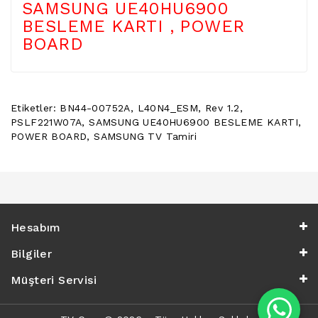
SAMSUNG UE40HU6900
POWER
BESLEME KARTI , POWER
BUTTON
/
BOARD
ON
OFF
BUTON
BOARD
Etiketler:
BN44-00752A
,
L40N4_ESM
,
Rev 1.2
,
PSLF221W07A
,
SAMSUNG UE40HU6900 BESLEME KARTI
,
TV
POWER BOARD
,
SAMSUNG TV Tamiri
REMOTE
&
TV
KUMANDA
KLIMA
YEDEK
Hesabım
PARÇA
Bilgiler
TV
Müşteri Servisi
PANEL
DIGER