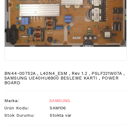
LCD
TV
FLORASAN
(CCFL
BACKLIGHT)
TV
AYAK
LCD
TV
INVERTER
BN44-00752A , L40N4_ESM , Rev 1.2 , PSLF221W07A ,
MONITOR
SAMSUNG UE40HU6900 BESLEME KARTI , POWER
BOARD
KARTI&BOARD
LED
Marka:
SAMSUNG
DRIVERS
Ürün Kodu:
SAM106
HOPARLOR
Stok Durumu:
Stokta var
&AUDIO
&
SAUND