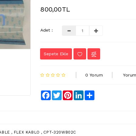
800,00TL
Adet :
Sepete Ekle
0 Yorum
Yorum
Facebook
Twitter
Pinterest
LinkedIn
Share
ABLE , FLEX KABLO , CPT-320WB02C