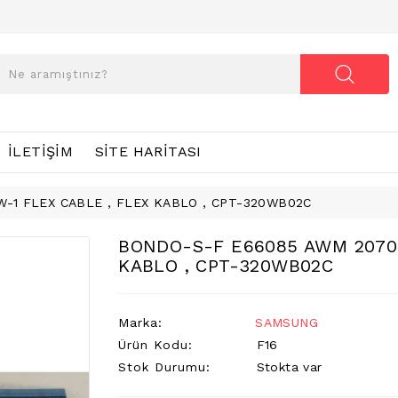
İLETIŞIM
SITE HARITASI
-1 FLEX CABLE , FLEX KABLO , CPT-320WB02C
BONDO-S-F E66085 AWM 20706
KABLO , CPT-320WB02C
Marka:
SAMSUNG
Ürün Kodu:
F16
Stok Durumu:
Stokta var