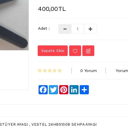
400,00TL
Adet :
Sepete Ekle
0 Yorum
Yorum
Facebook
Twitter
Pinterest
LinkedIn
Share
TÜ YER AYAGI , VESTEL 24HB5100B SEHPA AYAGI