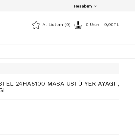
Hesabım
A. Listem (0)
0 Ürün - 0,00TL
STEL 24HA5100 MASA ÜSTÜ YER AYAGI ,
GI