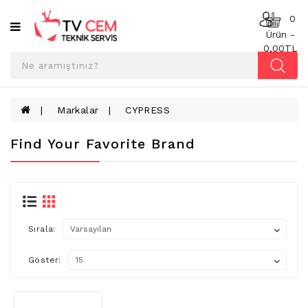
Kategoriler
0
Ürün -
0,00TL
ANAKART
BESLEME
KARTI
Markalar
CYPRESS
T-
Find Your Favorite Brand
CON
BOARD
TV
LED
BAR
Sırala:
TV
REFLEKTÖR
Göster:
&
DIFFUZER