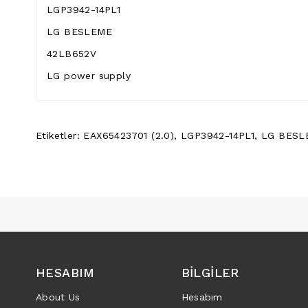
LGP3942-14PL1
LG BESLEME
42LB652V
LG power supply
Etiketler:
EAX65423701 (2.0)
,
LGP3942-14PL1
,
LG BESL
HESABIM
BILGILER
About Us
Hesabım