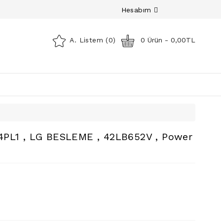
Hesabım
A. Listem (0)
0 Ürün - 0,00TL
4PL1 , LG BESLEME , 42LB652V , Power