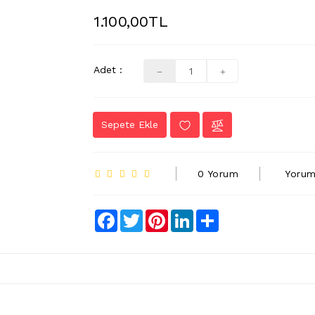
1.100,00TL
Adet :
Sepete Ekle
0 Yorum
Yorum
Facebook
Twitter
Pinterest
LinkedIn
Share