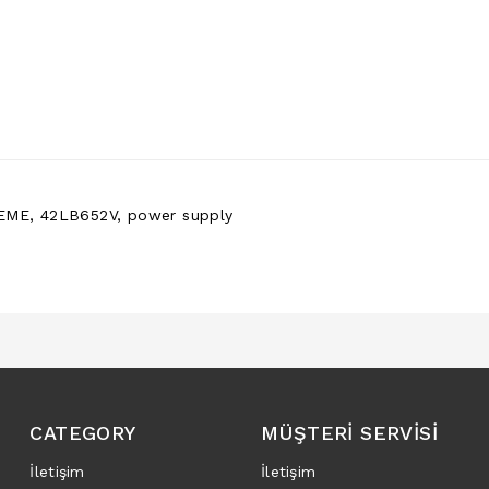
EME
,
42LB652V
,
power supply
CATEGORY
MÜŞTERI SERVISI
İletişim
İletişim