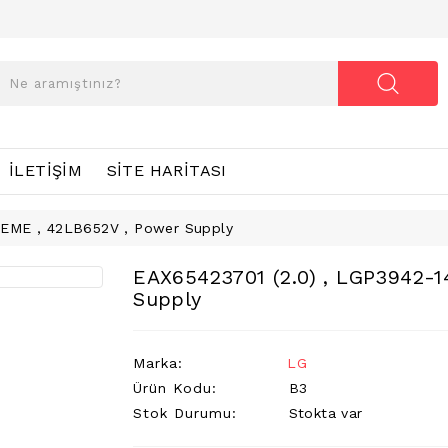
İLETIŞIM
SITE HARITASI
LEME , 42LB652V , Power Supply
EAX65423701 (2.0) , LGP3942-1
Supply
Marka:
LG
Ürün Kodu:
B3
Stok Durumu:
Stokta var