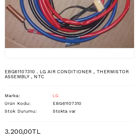
LCD
TV
FLORASAN
(CCFL
BACKLIGHT)
TV
AYAK
LCD
TV
INVERTER
EBG61107310 . LG AIR CONDITIONER , THERMISTOR
ASSEMBLY , NTC
MONITOR
KARTI&BOARD
Marka:
LG
LED
Ürün Kodu:
EBG61107310
DRIVERS
Stok Durumu:
Stokta var
HOPARLOR
&AUDIO
3.200,00TL
&
SAUND