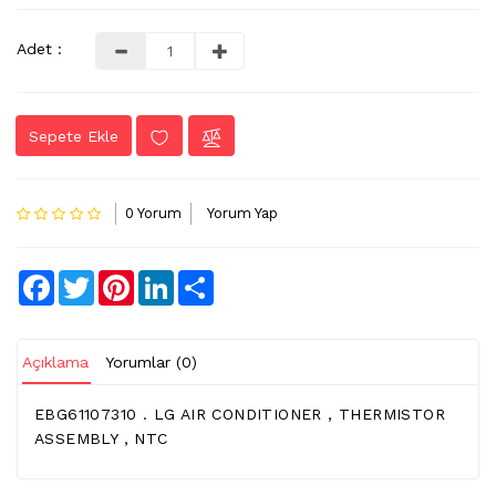
LVDS
Adet :
-
FLEX
KABLO
Sepete Ekle
TV
KABLO
&
0 Yorum
Yorum Yap
DONUSTURUCU
TV
Facebook
Twitter
Pinterest
LinkedIn
Share
(IR)
ALICI
GÖZ
Açıklama
Yorumlar (0)
WIFI
&
EBG61107310 . LG AIR CONDITIONER , THERMISTOR
BT
ASSEMBLY , NTC
ALICI
TV