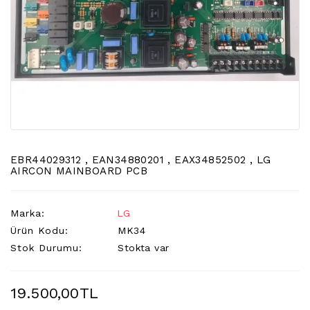
LCD
TV
FLORASAN
(CCFL
BACKLIGHT)
TV
AYAK
LCD
TV
INVERTER
EBR44029312 , EAN34880201 , EAX34852502 , LG
AIRCON MAINBOARD PCB
MONITOR
KARTI&BOARD
Marka:
LG
LED
Ürün Kodu:
MK34
DRIVERS
Stok Durumu:
Stokta var
HOPARLOR
&AUDIO
19.500,00TL
&
SAUND