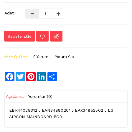
LVDS
Adet :
-
FLEX
KABLO
Sepete Ekle
TV
KABLO
&
0 Yorum
Yorum Yap
DONUSTURUCU
TV
Facebook
Twitter
Pinterest
LinkedIn
Share
(IR)
ALICI
GÖZ
Açıklama
Yorumlar (0)
WIFI
&
EBR44029312 , EAN34880201 , EAX34852502 , LG
BT
AIRCON MAINBOARD PCB
ALICI
TV