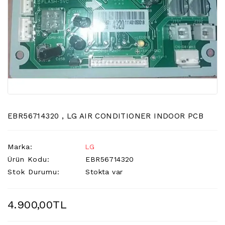
LCD
TV
FLORASAN
(CCFL
BACKLIGHT)
TV
AYAK
LCD
TV
INVERTER
EBR56714320 , LG AIR CONDITIONER INDOOR PCB
MONITOR
KARTI&BOARD
Marka:
LG
Ürün Kodu:
EBR56714320
LED
Stok Durumu:
Stokta var
DRIVERS
HOPARLOR
4.900,00TL
&AUDIO
&
SAUND