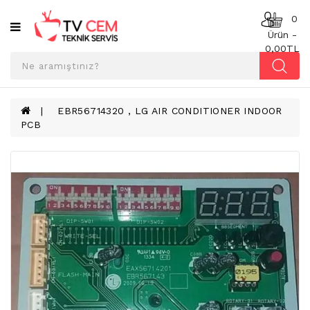
Kategoriler
0
Ürün -
0,00TL
ANAKART
BESLEME
KARTI
EBR56714320 , LG AIR CONDITIONER INDOOR
PCB
T-
CON
BOARD
TV
LED
BAR
TV
REFLEKTÖR
&
DIFFUZER