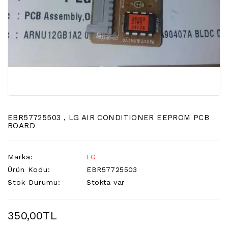
LCD
TV
FLORASAN
(CCFL
BACKLIGHT)
TV
AYAK
LCD
TV
INVERTER
EBR57725503 , LG AIR CONDITIONER EEPROM PCB
BOARD
MONITOR
KARTI&BOARD
Marka:
LG
LED
Ürün Kodu:
EBR57725503
DRIVERS
Stok Durumu:
Stokta var
HOPARLOR
&AUDIO
350,00TL
&
SAUND