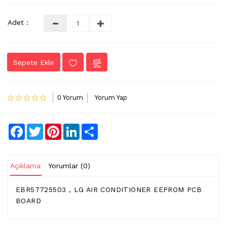
LVDS
Adet :
-
FLEX
KABLO
Sepete Ekle
TV
KABLO
&
0 Yorum
Yorum Yap
DONUSTURUCU
TV
Facebook
Twitter
Pinterest
LinkedIn
Share
(IR)
ALICI
GÖZ
Açıklama
Yorumlar (0)
WIFI
&
EBR57725503 , LG AIR CONDITIONER EEPROM PCB
BT
BOARD
ALICI
TV