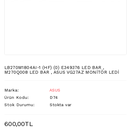
LCD
TV
FLORASAN
(CCFL
BACKLIGHT)
TV
AYAK
LCD
TV
INVERTER
LB270M1804AI-1 (HF) (0) E349376 LED BAR ,
M270Q008 LED BAR , ASUS VG27AZ MONİTÖR LEDİ
MONITOR
KARTI&BOARD
Marka:
ASUS
LED
Ürün Kodu:
D74
DRIVERS
Stok Durumu:
Stokta var
HOPARLOR
&AUDIO
600,00TL
&
SAUND