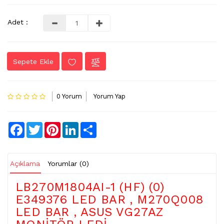
LVDS
Adet :
-
FLEX
KABLO
Sepete Ekle
TV
KABLO
&
0 Yorum
Yorum Yap
DONUSTURUCU
TV
Facebook
Twitter
Pinterest
LinkedIn
Share
(IR)
ALICI
GÖZ
Açıklama
Yorumlar (0)
WIFI
&
LB270M1804AI-1 (HF) (0)
BT
E349376 LED BAR , M270Q008
ALICI
LED BAR , ASUS VG27AZ
TV