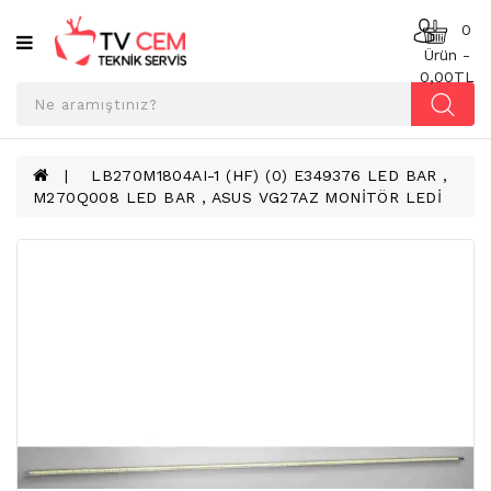
Kategoriler
0
Ürün -
0,00TL
ANAKART
BESLEME
KARTI
LB270M1804AI-1 (HF) (0) E349376 LED BAR ,
M270Q008 LED BAR , ASUS VG27AZ MONİTÖR LEDİ
T-
CON
BOARD
TV
LED
BAR
TV
REFLEKTÖR
&
DIFFUZER