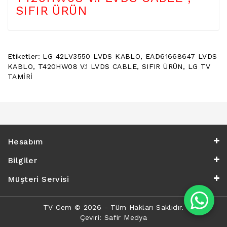
POWER
SIFIR ÜRÜN
BUTTON
/
ON
OFF
Etiketler:
LG 42LV3550 LVDS KABLO
,
EAD61668647 LVDS
BUTON
KABLO
,
T420HW08 V.1 LVDS CABLE
,
SIFIR ÜRÜN
,
LG TV
BOARD
TAMİRİ
TV
REMOTE
&
TV
KUMANDA
Hesabım
KLIMA
Bilgiler
YEDEK
PARÇA
Müşteri Servisi
TV
PANEL
TV Cem © 2026 - Tüm Hakları Saklıdır.
Çeviri:
Safir Medya
DIGER