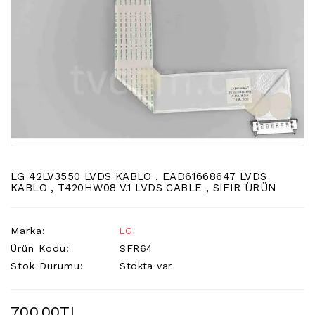
LCD
TV
FLORASAN
(CCFL
BACKLIGHT)
TV
AYAK
LCD
TV
INVERTER
LG 42LV3550 LVDS KABLO , EAD61668647 LVDS
MONITOR
KABLO , T420HW08 V.1 LVDS CABLE , SIFIR ÜRÜN
KARTI&BOARD
LED
Marka:
LG
DRIVERS
Ürün Kodu:
SFR64
Stok Durumu:
Stokta var
HOPARLOR
&AUDIO
&
700,00TL
SAUND