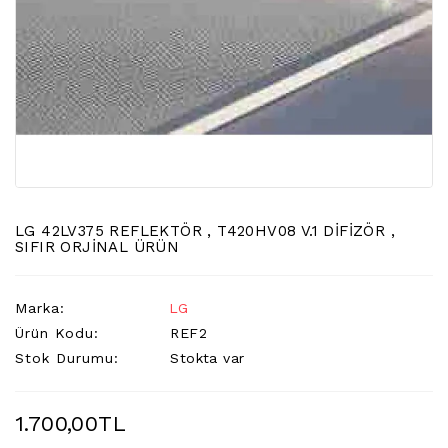
LCD
TV
FLORASAN
(CCFL
BACKLIGHT)
TV
AYAK
LCD
TV
INVERTER
LG 42LV375 REFLEKTÖR , T420HV08 V.1 DİFİZÖR ,
SIFIR ORJİNAL ÜRÜN
MONITOR
KARTI&BOARD
Marka:
LG
LED
Ürün Kodu:
REF2
DRIVERS
Stok Durumu:
Stokta var
HOPARLOR
&AUDIO
1.700,00TL
&
SAUND