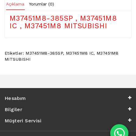
Açıklama
Yorumlar (0)
POWER
BUTTON
M37451M8-385SP , M37451M8
/
ON
IC , M37451M8 MITSUBISHI
OFF
BUTON
BOARD
Etiketler:
M37451M8-385SP
,
M37451M8 IC
,
M37451M8
TV
MITSUBISHI
REMOTE
&
TV
KUMANDA
KLIMA
YEDEK
Hesabım
PARÇA
Bilgiler
TV
Müşteri Servisi
PANEL
DIGER