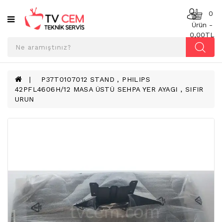
Kategoriler
0
Ürün -
0,00TL
ANAKART
BESLEME
KARTI
P37T0107012 STAND , PHILIPS
42PFL4606H/12 MASA ÜSTÜ SEHPA YER AYAGI , SIFIR
T-
URUN
CON
BOARD
TV
LED
BAR
TV
REFLEKTÖR
&
DIFFUZER