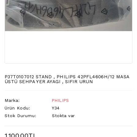
LCD
TV
FLORASAN
(CCFL
BACKLIGHT)
TV
AYAK
LCD
TV
INVERTER
P37T0107012 STAND , PHILIPS 42PFL4606H/12 MASA
MONITOR
ÜSTÜ SEHPA YER AYAGI , SIFIR URUN
KARTI&BOARD
LED
Marka:
PHILIPS
DRIVERS
Ürün Kodu:
Y34
Stok Durumu:
Stokta var
HOPARLOR
&AUDIO
&
1.100,00TL
SAUND