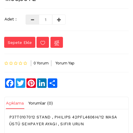
LVDS
-
Adet :
FLEX
KABLO
TV
Sepete Ekle
KABLO
&
DONUSTURUCU
0 Yorum
Yorum Yap
TV
(IR)
Facebook
Twitter
Pinterest
LinkedIn
Share
ALICI
GÖZ
WIFI
Açıklama
Yorumlar (0)
&
BT
P37T0107012 STAND , PHILIPS 42PFL4606H/12 MASA
ALICI
ÜSTÜ SEHPA YER AYAGI , SIFIR URUN
TV