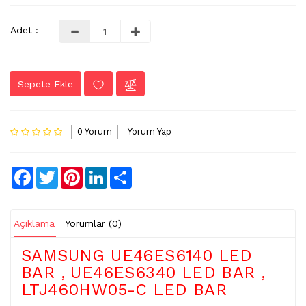
LVDS
Adet :
-
FLEX
KABLO
Sepete Ekle
TV
KABLO
&
0 Yorum
Yorum Yap
DONUSTURUCU
TV
Facebook
Twitter
Pinterest
LinkedIn
Share
(IR)
ALICI
GÖZ
Açıklama
Yorumlar (0)
WIFI
&
SAMSUNG UE46ES6140 LED
BT
BAR , UE46ES6340 LED BAR ,
ALICI
LTJ460HW05-C LED BAR
TV