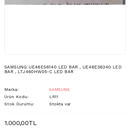
LCD
TV
FLORASAN
(CCFL
BACKLIGHT)
TV
AYAK
LCD
TV
INVERTER
SAMSUNG UE46ES6140 LED BAR , UE46ES6340 LED
BAR , LTJ460HW05-C LED BAR
MONITOR
KARTI&BOARD
Marka:
SAMSUNG
LED
Ürün Kodu:
LR11
DRIVERS
Stok Durumu:
Stokta var
HOPARLOR
&AUDIO
1.000,00TL
&
SAUND