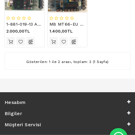
LCD
TV
FLORASAN
(CCFL
1-881-019-13 ANAKART , SONY KDL-32BV300 MAINBOARD , LTY320AP04
MB MT66-EU S0100-2 48.72V04.021 MAINBORD , SONY KDL-40BX420 ANAKART , LTZ400HM07
BACKLIGHT)
2.000,00TL
1.400,00TL
TV
AYAK
LCD
TV
Gösterilen: 1 ile 2 arası, toplam: 2 (1 Sayfa)
INVERTER
MONITOR
KARTI&BOARD
LED
Hesabım
DRIVERS
Bilgiler
HOPARLOR
&AUDIO
Müşteri Servisi
&
SAUND