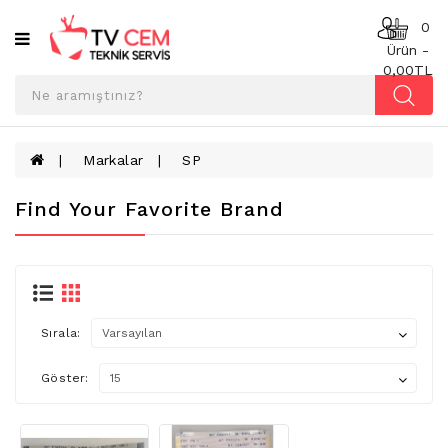
Kategoriler
0
Ürün -
0,00TL
ANAKART
BESLEME
KARTI
Markalar
SP
T-
Find Your Favorite Brand
CON
BOARD
TV
LED
BAR
Sırala:
TV
REFLEKTÖR
Göster:
&
DIFFUZER