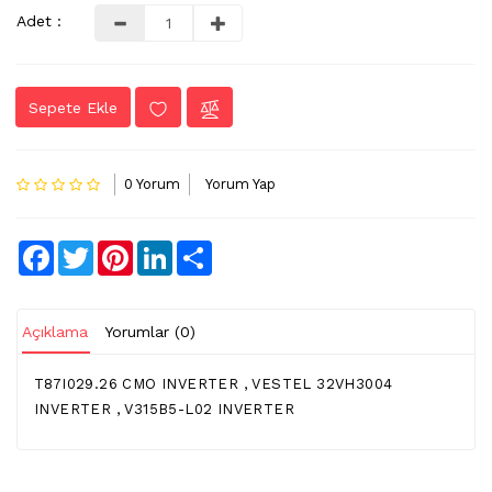
Adet :
LVDS
-
FLEX
Sepete Ekle
KABLO
TV
KABLO
0 Yorum
Yorum Yap
&
DONUSTURUCU
Facebook
Twitter
Pinterest
LinkedIn
Share
TV
(IR)
ALICI
GÖZ
Açıklama
Yorumlar (0)
WIFI
T87I029.26 CMO INVERTER , VESTEL 32VH3004
&
INVERTER , V315B5-L02 INVERTER
BT
ALICI
TV