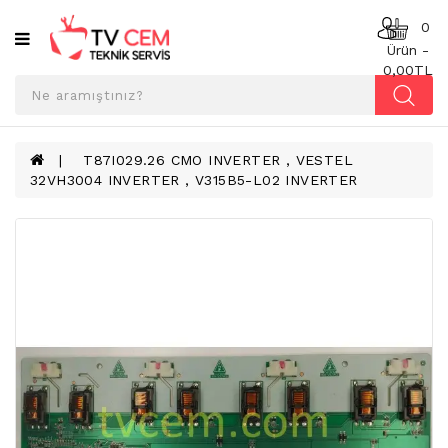
Kategoriler
0
Ürün -
0,00TL
ANAKART
BESLEME
KARTI
T87I029.26 CMO INVERTER , VESTEL
32VH3004 INVERTER , V315B5-L02 INVERTER
T-
CON
BOARD
TV
LED
BAR
TV
REFLEKTÖR
&
DIFFUZER