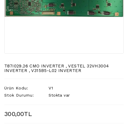
LCD
TV
FLORASAN
(CCFL
BACKLIGHT)
TV
AYAK
LCD
TV
INVERTER
T87I029.26 CMO INVERTER , VESTEL 32VH3004
INVERTER , V315B5-L02 INVERTER
MONITOR
KARTI&BOARD
Ürün Kodu:
V1
LED
Stok Durumu:
Stokta var
DRIVERS
HOPARLOR
300,00TL
&AUDIO
&
SAUND