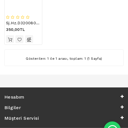
LCD
TV
FLORASAN
(CCFL
Sj.Hz.D3200801-2835Bs-M 8 Ledli
BACKLIGHT)
350,00TL
TV
AYAK
LCD
TV
Gösterilen: 1 ile 1 arası, toplam: 1 (1 Sayfa)
INVERTER
MONITOR
KARTI&BOARD
LED
Hesabım
DRIVERS
Bilgiler
HOPARLOR
&AUDIO
Müşteri Servisi
&
SAUND