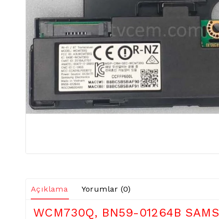
Açıklama
Yorumlar (0)
WCM730Q, BN59-01264B SAM