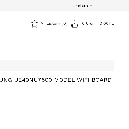
Hesabım
A. Listem (0)
0 Ürün - 0,00TL
UNG UE49NU7500 MODEL WİFİ BOARD