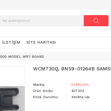
İLETIŞIM
SITE HARITASI
500 MODEL WİFİ BOARD
WCM730Q, BN59-01264B SAMS
Marka:
SAMSUNG
Ürün Kodu:
BIT333
Stok Durumu:
Stokta var