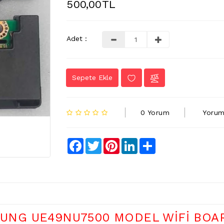
500,00TL
Adet :
Sepete Ekle
0 Yorum
Yorum
Facebook
Twitter
Pinterest
LinkedIn
Share
SUNG UE49NU7500 MODEL WİFİ BOA