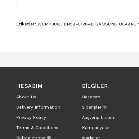
Etiketler:
WCM730Q
,
BN59-01264B SAMSUNG UE49NU7
HESABIM
BILGILER
About Us
Hesabım
Delivery Information
Siparişlerim
Privacy Policy
Alışveriş Listem
Terms & Conditions
Kampanyalar
Bülten Aboneliği
Markalar